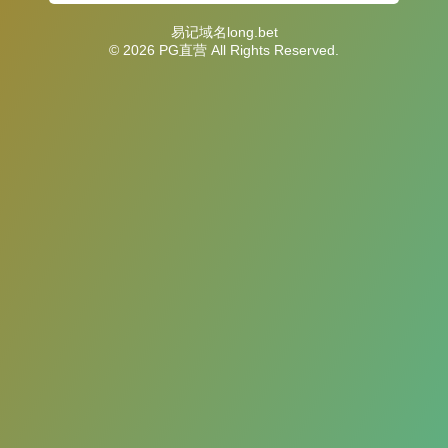
易记域名long.bet
© 2026 PG直营 All Rights Reserved.